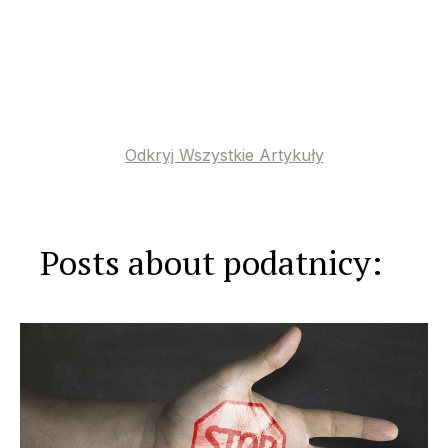
Odkryj Wszystkie Artykuły
Posts about podatnicy: