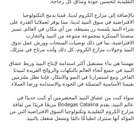
التقليدية لتحسين جودة ومذاق كل زجاجة.
بالإضافة إلى مزارع الكروم لدينا، قمنا بدمج التكنولوجيا
الافتراضية في سوق النبيذ لدينا، مما يوفر لعملائنا القدرة على
شراء النبيذ بلمسة زر بسيطة، من أي مكان في العالم. تتميز
منصتنا المبتكرة بمجموعة متنوعة من النبيذ والتجارب
الافتراضية، بما في ذلك توصيات المنتجات وورش عمل تذوق
النبيذ وجولات مزارع الكروم، كل ذلك وأنت مرتاح في منزلك.
مهمتنا هي بناء مستقبل أكثر استدامة لإنتاج النبيذ وربط عشاق
النبيذ في جميع أنحاء العالم بالنكهات والروائح الفريدة لنبيذنا
الفاخر. ومع استمرارنا في النمو والابتكار، فإننا نظل ملتزمين
بقيمنا الأساسية المتمثلة في الجودة والاستدامة ورضا العملاء.
سواء كنت من عشاق النبيذ المخضرمين أو كنت جديدًا في
عالم النبيذ، يقدم Bodegas Catalina مزيجًا فريدًا من ثقافة
مزارع الكروم التقليدية وتكنولوجيا السوق الافتراضية التي من
المؤكد أنها ستترك انطباعًا دائمًا وتشعل شغفك بالنبيذ.