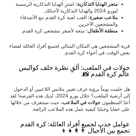
متجر الهدايا التذكارية:
اشترِ الهدايا التذكارية الرسمية
ليورو 2024 والهدايا التذكارية لأحبائك.
ملاعب صغيرة:
العب لعبة كرة القدم مع الأصدقاء
والمشجعين الآخرين.
منطقة الأطفال:
متعة لأصغر مشجعي كرة القدم.
قرية المشجعين هي المكان المثالي لجميع أفراد العائلة لقضاء
بعض الوقت في أجواء كرة القدم.
جولات في الملعب: ألقِ نظرة خلف كواليس
عالم كرة القدم 📸.
هل حلمت يوماً برؤية غرف تغيير ملابس اللاعبين أو الدخول
إلى أرضية الملعب؟ خلال يورو 2024، لديك هذه الفرصة! لقد
أعدّ المنظمون
جولات في الملاعب،
حيث ستتعرف من خلالها
على خفايا وخبايا كيفية عمل هذه الملاعب الرائعة.
عوامل جذب لجميع أفراد العائلة: كرة القدم
تجمع بين الأجيال 👨‍👩‍👧‍👦